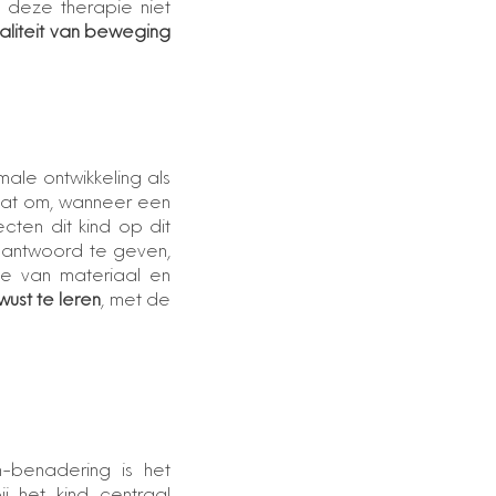
t deze therapie niet
aliteit van beweging
ale ontwikkeling als
staat om, wanneer een
cten dit kind op dit
 antwoord te geven,
e van materiaal en
ust te leren
, met de
h-benadering is het