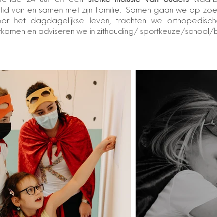
rende 24 uur en een
sterke inclusie van ouders
waarbi
 lid van en samen met zijn familie. Samen gaan we op zo
voor het dagdagelijkse leven, trachten we orthopedisc
rkomen en adviseren we in zithouding/ sportkeuze/school/b