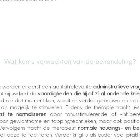
Wat kan u verwachten van de behandeling?
ek worden er eerst een aantal relevante
administratieve vra
t bij uw kind de
vaardigheden die hij of zij al onder de knie
ind op dat moment kan, wordt er verder gebouwd en tra
 als mogelijk te stimuleren. Tijdens de therapie tracht 
rst te normaliseren
door tonusstimulerende of -inhiber
 door gewichtname en tappingtechnieken, maar ook positi
 Vervolgens tracht de therapeut
normale houdings- en be
r deze te faciliteren. Verder krijgt u als ouder veel
prakti