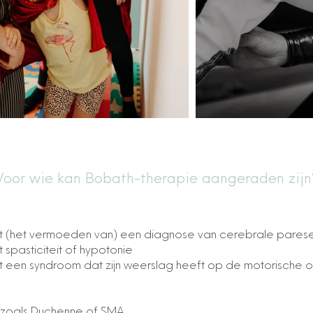
Voor wie kan Bobath-therapie aangeraden zijn
et (het vermoeden van) een diagnose van cerebrale pares
t spasticiteit of hypotonie
et een syndroom dat zijn weerslag heeft op de motorische o
es zoals Duchenne of SMA