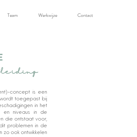
Team
Werkwijze
Contact
E
eleiding
ent)-concept is een
 wordt toegepast bij
eschadigingen in het
en en niveaus in de
n die ontstaat voor,
 dit problemen in de
n zo ook ontwikkelen