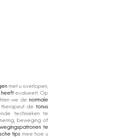
gen
met u overlopen,
 heeft
evalueert. Op
chten we de
normale
uw therapeut de
tonus
ende technieken te
onering, beweging of
wegingspatronen te
sche tips
mee hoe u