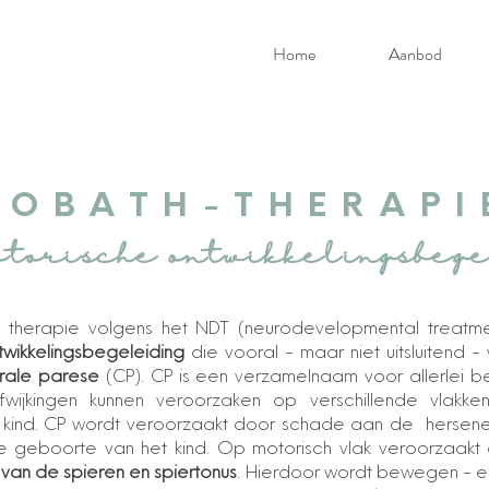
Home
Aanbod
BOBATH-THERAPI
torische ontwikkelingsbeg
 therapie volgens het NDT (neurodevelopmental treatm
wikkelingsbegeleiding
die vooral - maar niet uitsluitend -
rale parese
(CP). CP is een verzamelnaam voor allerlei b
fwijkingen kunnen veroorzaken op verschillende vlakk
t kind. CP wordt veroorzaakt door schade aan de hersene
de geboorte van het kind. Op motorisch vlak veroorzaakt
 van de spieren en spiertonus
. Hierdoor wordt bewegen - e