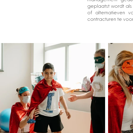
management gedu
geplaatst wordt als
of alternatieven 
contracturen te voo