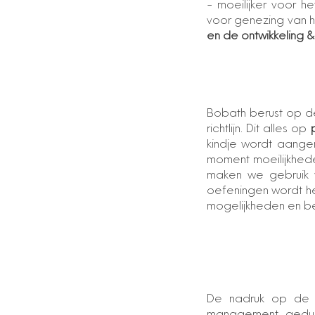
- moeilijker voor h
voor genezing van h
en de ontwikkeling &
Bobath berust op 
richtlijn. Dit alles op
kindje wordt aangem
moment moeilijkhed
maken we gebruik
oefeningen wordt he
mogelijkheden en be
De nadruk op de fu