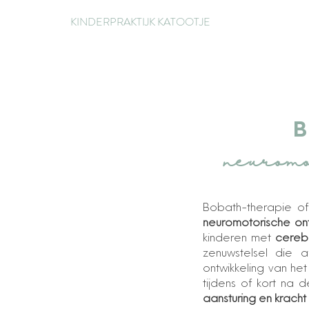
KINDERPRAKTIJK KATOOTJE
neuromo
Bobath-therapie of
neuromotorische ont
kinderen met
cereb
zenuwstelsel die a
ontwikkeling van he
tijdens of kort na 
aansturing en kracht