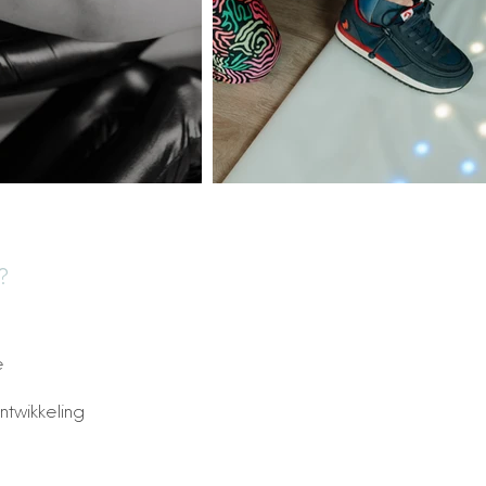
?
e
ntwikkeling