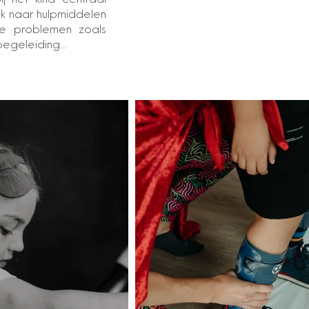
j het kind centraal
ek naar hulpmiddelen
he problemen zoals
egeleiding...