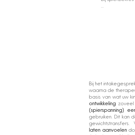
...
Bij het intakegespr
waarna de therapeu
basis van wat uw k
ontwikkeling
zoveel
(spierspanning) ee
gebruiken. Dit kan
gewichtstransfers.
laten aanvoelen
doo