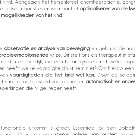
et kind. Aangezien het hersenletsel onomkeerbaar is, zorg
et letsel maar streven we naar het
optimaliseren van de kw
 mogelijkheden van het kind
.
de
observatie en analyse van beweging
en gebruikt de norm
probleemoplossende
wijze. Dit stelt ons als therapeut in 
eld in de praktijk, meteen te analyseren met welke aspe
en heeft: welke vaardigheid lukt hem niet? Om hierop een
 van
vaardigheden die het kind wel kan.
Door de selecti
t kind in staat gesteld vaardigheden
automatisch en onbew
perkingen die hij gekregen heeft.
nctionele uitkomst is groot. Essentieel bij een Bobat