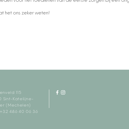
eden voor het toedienen van de eerste zorgen bij een ong
t het ons zeker weten!
renveld 115
 Sint-Katelijne-
er (Mechelen)
 +32 486 40 06 36