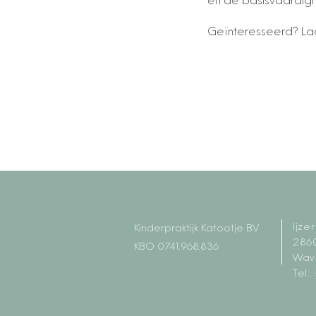
en de basisvaardigh
Geïnteresseerd? Laa
Ijze
Kinderpraktijk Katootje BV
2860
KBO 0741.968.836
Wav
Tel: