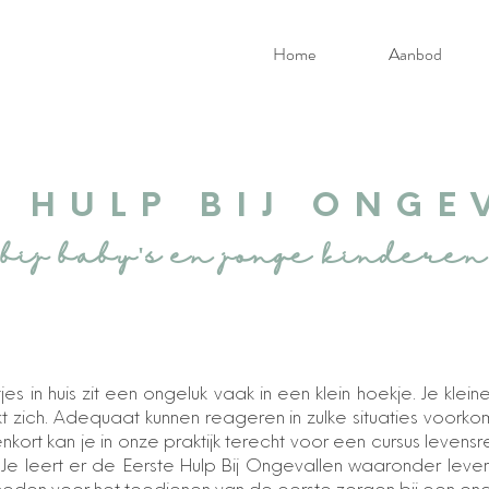
Home
Aanbod
E HULP BIJ ONGE
bij baby's en jonge kinderen
es in huis zit een ongeluk vaak in een klein hoekje. Je kleine 
kt zich. Adequaat kunnen reageren in zulke situaties voorko
nkort kan je in onze praktijk terecht voor een cursus leven
 Je leert er de Eerste Hulp Bij Ongevallen waaronder le