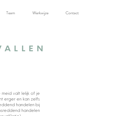
Team
Werkwijze
Contact
VALLEN
meid valt lelijk of je
mt erger en kan zelfs
sreddend handelen bij
vensreddend handelen