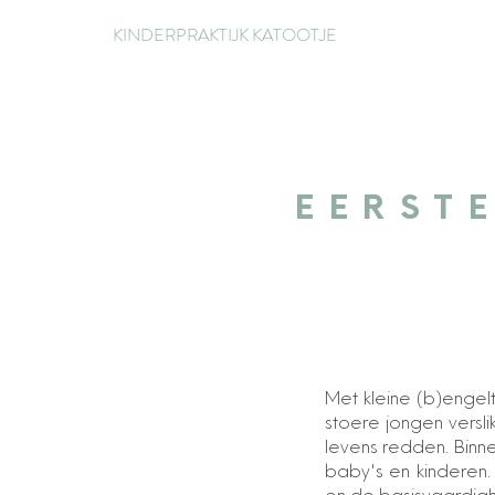
KINDERPRAKTIJK KATOOTJE
EERST
Met kleine (b)engeltj
stoere jongen versli
levens redden. Binne
baby's en kinderen.