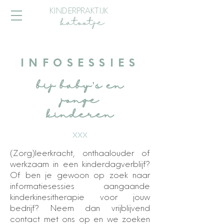
KINDERPRAKTIJK
katootje
INFOSESSIES
bij baby's en
jonge
kinderen
xxx
(Zorg)leerkracht, onthaalouder of
werkzaam in een kinderdagverblijf?
Of ben je gewoon op zoek naar
informatiesessies aangaande
kinderkinesitherapie voor jouw
bedrijf? Neem dan vrijblijvend
contact met ons op en we zoeken