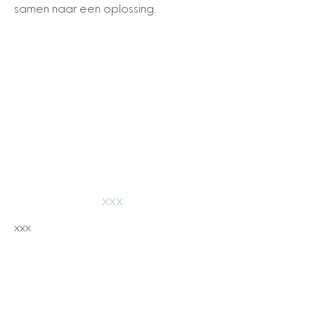
samen naar een oplossing.
xxx
xxx
Kinderpraktijk Katootje BV
KBO
0741.968.836