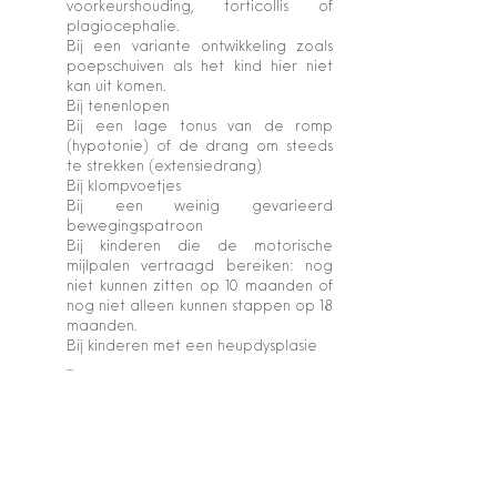
voorkeurshouding, torticollis of
plagiocephalie.
Bij een variante ontwikkeling zoals
poepschuiven als het kind hier niet
kan uit komen.
Bij tenenlopen
Bij een lage tonus van de romp
(hypotonie) of de drang om steeds
te strekken (extensiedrang)
Bij klompvoetjes
Bij een weinig gevarieerd
bewegingspatroon
Bij kinderen die de motorische
mijlpalen vertraagd bereiken: nog
niet kunnen zitten op 10 maanden of
nog niet alleen kunnen stappen op 18
maanden.
Bij kinderen met een heupdysplasie
...
Maakt u zich als ouder ongerust over de
ontwikkeling van uw kind? Neem dan
contact op met uw huisarts, kinderarts of
onze praktijk!