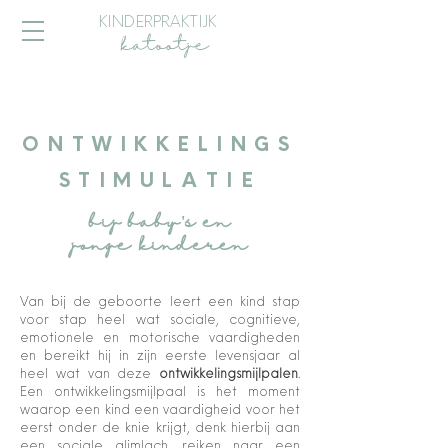
KINDERPRAKTIJK
katootje
ONTWIKKELINGS
STIMULATIE
bij baby's en
jonge kinderen
Van bij de geboorte leert een kind stap
voor stap heel wat sociale, cognitieve,
emotionele en motorische vaardigheden
en bereikt hij in zijn eerste levensjaar al
heel wat van deze
ontwikkelingsmijlpalen
.
Een ontwikkelingsmijlpaal is het moment
waarop een kind een vaardigheid voor het
eerst onder de knie krijgt, denk hierbij aan
een sociale glimlach, reiken naar een