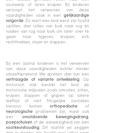
voorwerp of leren kruipen. Bij kinderen
verloopt het verwerven van deze
vaardigheden vaak in een
gelijkaardige
volgorde
. Zo leert een kind eerst zijn hoofd
optillen, dan rollen van buik naar rug en
nadien van rug naar buik om later over te
gaan naar tijgeren, kruipen, zich
rechttrekken, staan en stappen.
Bij een aantal kinderen is het verwerven
van deze vaardigheden echter minder
vanzelfsprekend. We spreken dan van een
vertraagde of variante ontwikkeling
. Op
motorisch vlak bereikt het kind de
motorische mijlpalen zoals omrollen, zitten,
kruipen, stappen of grijpen op latere
leeftijd of niet. Mogelijke oorzaken
hiervoor kunnen
orthopedische
of
neurologische
problemen zijn, maar ook
een
onvoldoende bewegingsdrang
,
poepschuiven
of de aanwezigheid van een
voorkeurshouding
. Dit laatste wil zeggen