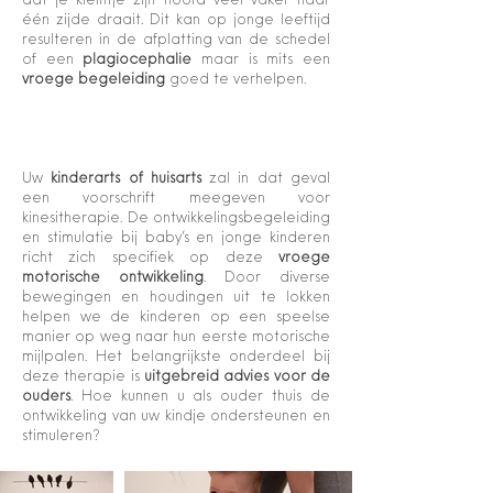
dat je kleintje zijn hoofd veel vaker naar
één zijde draait. Dit kan op jonge leeftijd
resulteren in de afplatting van de schedel
of een
plagiocephalie
maar is mits een
vroege begeleiding
goed te verhelpen.
Uw
kinderarts of huisarts
zal in dat geval
een voorschrift meegeven voor
kinesitherapie. De ontwikkelingsbegeleiding
en stimulatie bij baby’s en jonge kinderen
richt zich specifiek op deze
vroege
motorische ontwikkeling
. Door diverse
bewegingen en houdingen uit te lokken
helpen we de kinderen op een speelse
manier op weg naar hun eerste motorische
mijlpalen. Het belangrijkste onderdeel bij
deze therapie is
uitgebreid advies voor de
ouders
. Hoe kunnen u als ouder thuis de
ontwikkeling van uw kindje ondersteunen en
stimuleren?