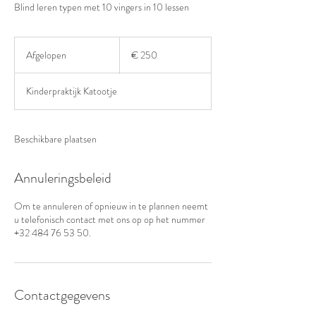
Blind leren typen met 10 vingers in 10 lessen
250
euro
Afgelopen
A
€ 250
f
g
Kinderpraktijk Katootje
e
l
o
p
Beschikbare plaatsen
e
n
Annuleringsbeleid
Om te annuleren of opnieuw in te plannen neemt
u telefonisch contact met ons op op het nummer
+32 484 76 53 50.
Contactgegevens