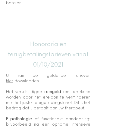
betalen.
Honoraria en
terugbetalingstarieven vanaf
01/10/2021
U kan de geldende tarieven
hier
downloaden.
Het verschuldigde
remgeld
kan berekend
worden door het ereloon te verminderen
met het juiste terugbetalingstarief. Dit is het
bedrag dat u betaalt aan uw therapeut.
F-pathologie
of functionele aandoening:
bijvoorbeeld na een opname intensieve
zorgen, na reanimatie, na bepaalde