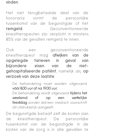
vinden
.
Het niet terugbetaalde deel van de
honoraria vormt de persoonlijke
tussenkomst van de begunstigde of het
remgeld
. Geconventioneerde
kinesitherapeuten zijn verplicht in minstens
85% van de gevallen remgeld te innen.
Ook een geconventioneerde
kinesitherapeut mag
afwijken van de
opgelegde tarieven in geval van
bijzondere eisen van de niet-
gehospitaliseerde patiënt
, namelijk als,
op
verzoek van deze laatste
:
De behandeling moet worden uitgevoerd
vóór 8.00 uur of na 19.00 uur
;
De behandeling wordt uitgevoerd
tijdens het
weekend of op een wettelijke
feestdag
zonder dat een medisch voorschrift
dit uitdrukkelijk aangeeft.
De begunstigde betaalt zelf de kosten aan
de kinesitherapeut. De persoonlijke
tussenkomst van de begunstigde in de
kosten van de zorg is in alle gevallen te