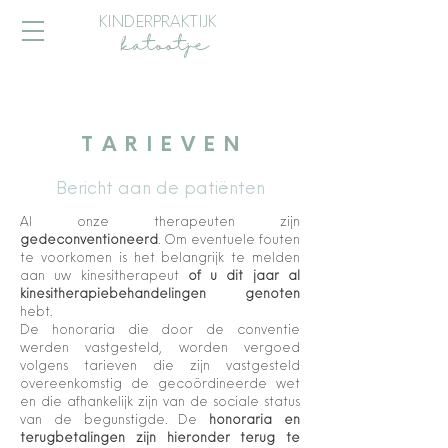
KINDERPRAKTIJK
katootje
TARIEVE
N
Bericht aan de patiënten
Al onze therapeuten zijn
gedeconventioneerd
. Om eventuele fouten
te voorkomen is het belangrijk te melden
aan uw kinesitherapeut
of u dit jaar al
kinesitherapiebehandelingen genoten
hebt.
De honoraria die door de conventie
werden vastgesteld, worden vergoed
volgens tarieven die zijn vastgesteld
overeenkomstig de gecoördineerde wet
en die afhankelijk zijn van de sociale status
van de begunstigde. De
honoraria en
terugbetalingen zijn hieronder terug te